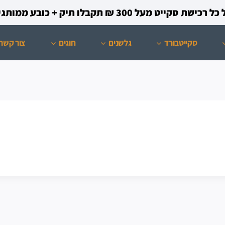
קייט מעל 300 ₪ תקבלו תיק + כובע ממותגים מתנה!
סקייטבורד
גלשנים
חוגים
צור קשר