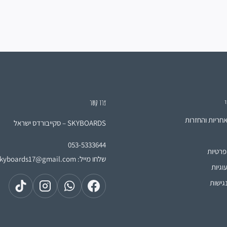
י
צרו קשר
אחריות והחזרות
SKYBOARDS – סקייבורדס ישראל
053-5333644
פרטיות
שלחו מייל:
skyboards17@gmail.com
וגיות
גישות