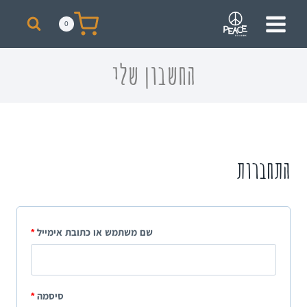
מבצע! על כל רכישת סקייט מעל 300 ₪ תקבלו תיק + כובע ממותגים מתנה!
0
החשבון שלי
התחברות
שם משתמש או כתובת אימייל
*
סיסמה
*