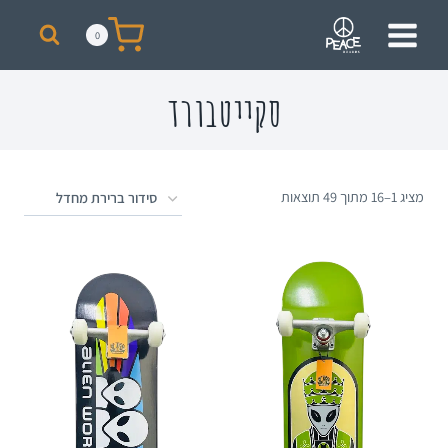
מבצע! על כל רכישת סקייט מעל 300 ₪ תקבלו תיק + כובע ממותגים מתנה!
0
סקייטבורד
מציג 1–16 מתוך 49 תוצאות