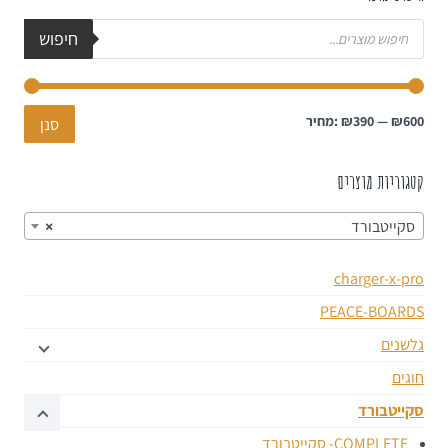
חיפוש
₪600
—
₪390
מחיר:
סנן
קטגוריות מוצרים
סקייטבורד
×
charger-x-pro
PEACE-BOARDS
גלשנים
חוגים
סקייטבורד
COMPLETE- סקייטבורד