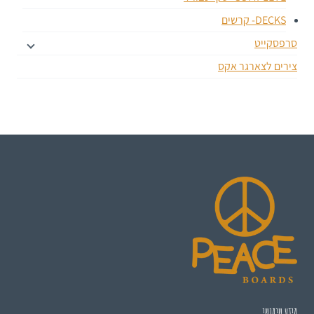
DECKS- קרשים
סרפסקייט
צירים לצארגר אקס
מידע שימושי