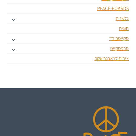
PEACE-BOARDS
גלשנים
חוגים
סקייטבורד
סרפסקייט
צירים לצארגר אקס