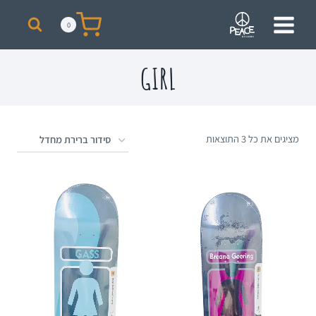
מבצע! על כל רכישת סקייט מעל 300 ₪ תקבלו תיק + כובע ממותגים מתנה!
0
GIRL
מציגים את כל ⁦3⁩ התוצאות