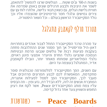
בשנות ה
ובים שטוח
הגולשים שרצו להמשיך להתאמן
,
…
-60'
לשפר את היציבות ולבצע תרגילים שונים באופן שמדמה את
חוויית גלישת הגלים
גם כשאין תנאי גלישה
אלתרו לוח עץ עם
,
,
צירים גמישים וגלגלי חמר פרימיטיביים שהוצמדו אליו
וכך
נולד הסקייטבורד הראשון בעולם
וכל השאר היסטוריה
.
–
מטרנד חולף לקאמבק מתגלגל
עד מהרה טרנד הסקייטבורד התחל לצבור אוהדים בתחרויות
דאון
היל ופריסטייל אך תוך מספר שנים ההתלהבות פחתה
–
בעקבות פציעות רבות של גולשים שנבעו מרמת הבטיחות
הנמוכה שהציעו גלגלי החרס והיעדר אמצעי מיגון ראויים
.
גלגלי הפוליאוריטן שפותחו מאוחר יותר
הובילו לקאמבק
,
אדיר
המתגלגל בעוצמה עד היום
.
,
עם השנים
הפך הסקייטבורד לפלטפורמה טכנולוגית סופר
,
מתקדמת
המאפשרת לכם לבצע תמרונים מרהיבים אבל
,
מעבר לכך
הסקייטבורד הפך לסמל לפעילות אתגרית
,
,
המחברת אנשים זה לזה
ללא הבדל דת
גזע ומין
–
וזה הבסיס
,
,
עליו צמח מותג
הסקייטבורדים
אשר לקח את רעיון
,
Peace
החופש והשוויון צעד אחד גדול קדימה
.
כשחדשנות
Peace Boards –