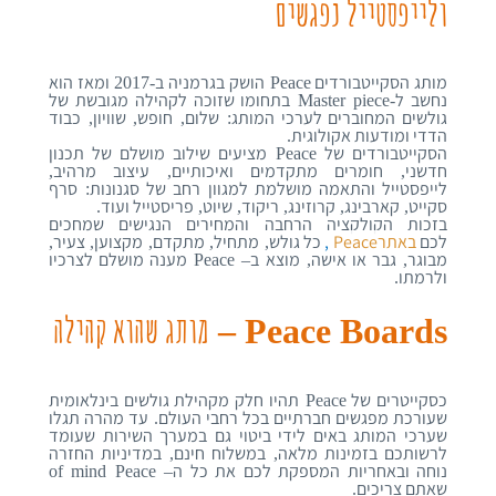
ולייפסטייל
נפגשים
מותג הסקייטבורדים
הושק בגרמניה ב
ומאז הוא
-2017
Peace
נחשב ל
בתחומו שזוכה לקהילה מגובשת של
-Master piece
גולשים המחוברים לערכי המותג
שלום
חופש
שוויון
כבוד
,
,
,
:
הדדי ומודעות אקולוגית
.
הסקייטבורדים של
מציעים שילוב מושלם של תכנון
Peace
חדשני
חומרים מתקדמים ואיכותיים
עיצוב מרהיב
,
,
,
לייפסטייל והתאמה מושלמת למגוון רחב של סגנונות
סרף
:
סקייט
קארבינג
קרוזינג
ריקוד
שיוט
פריסטייל ועוד
.
,
,
,
,
,
בזכות הקולקציה הרחבה והמחירים הנגישים שמחכים
לכם
באתרPeace
,
כל גולש
מתחיל
מתקדם
מקצוען
צעיר
,
,
,
,
,
מבוגר
גבר או אישה
מוצא ב
מענה מושלם לצרכיו
– Peace
,
,
ולרמתו
.
מותג שהוא קהילה
Peace Boards –
כסקייטרים של
תהיו חלק מקהילת גולשים בינלאומית
Peace
שעורכת מפגשים חברתיים בכל רחבי העולם
עד מהרה תגלו
.
שערכי המותג באים לידי ביטוי גם במערך השירות שעומד
לרשותכם בזמינות מלאה
במשלוח חינם
במדיניות החזרה
,
,
נוחה ובאחריות המספקת לכם את כל ה
Peace
– of mind
שאתם צריכים
.