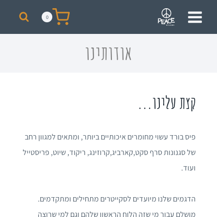
מבצע! על כל רכישת סקייט מעל 300 ₪ תקבלו תיק + כובע ממותגים מתנה!
0
אודותינו
קצת עלינו...
פיס בורד עשוי מחומרים איכותיים ביותר, ומתאים למגוון רחב
של סגנונות סרף סקט,קארביג,קרוזינג, ריקוד, שיוט, פריסטייל
ועוד.
הדגמים שלנו מיועדים לסקייטרים מתחילים ומתקדמים.
מושלם עבור מי שזה הלוח הראשון שלהם וגם למי שרוצה