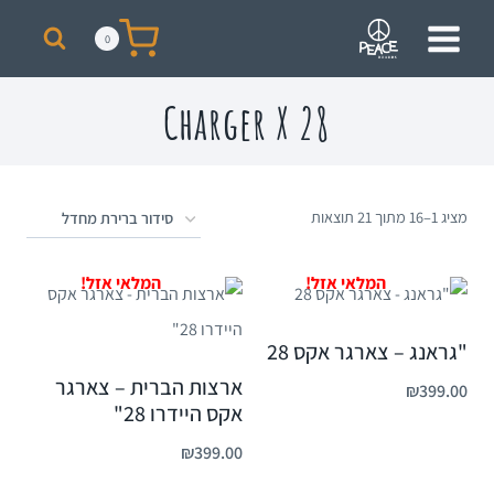
מבצע! על כל רכישת סקייט מעל 300 ₪ תקבלו תיק + כובע ממותגים מתנה!
0
Charger X 28
מציג 1–16 מתוך 21 תוצאות
"גראנג – צארגר אקס 28
ארצות הברית – צארגר
₪
399.00
אקס היידרו 28"
₪
399.00