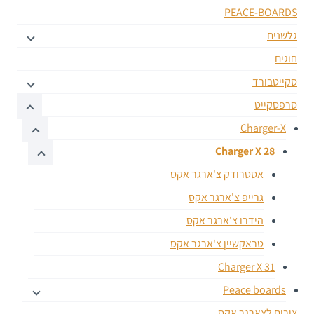
PEACE-BOARDS
גלשנים
חוגים
סקייטבורד
סרפסקייט
Charger-X
Charger X 28
אסטרודק צ'ארגר אקס
גרייפ צ'ארגר אקס
הידרו צ'ארגר אקס
טראקשיין צ'ארגר אקס
Charger X 31
Peace boards
צירים לצארגר אקס