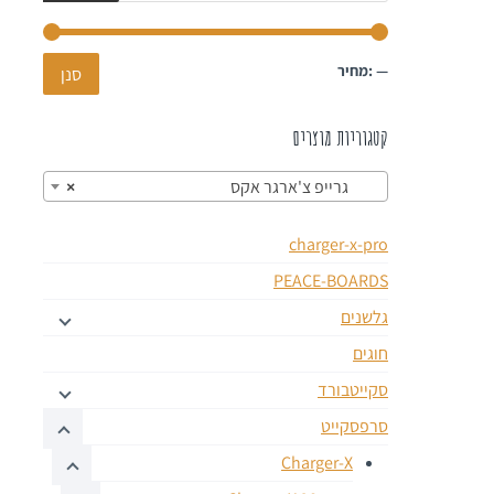
—
מחיר:
סנן
קטגוריות מוצרים
גרייפ צ'ארגר אקס
×
charger-x-pro
PEACE-BOARDS
גלשנים
חוגים
סקייטבורד
סרפסקייט
Charger-X