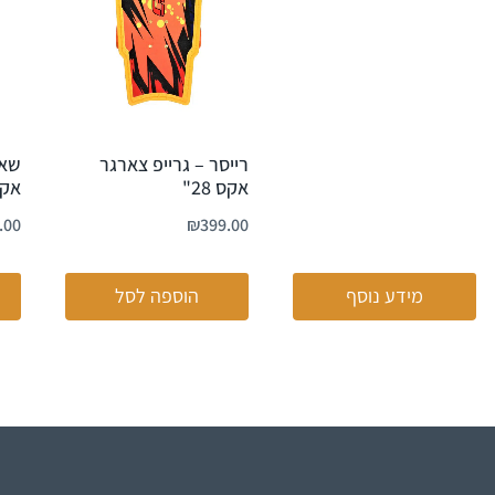
רייסר – גרייפ צארגר
שאט
אקס 28"
אקס 8
.00
₪
399.00
מידע נוסף
הוספה לסל