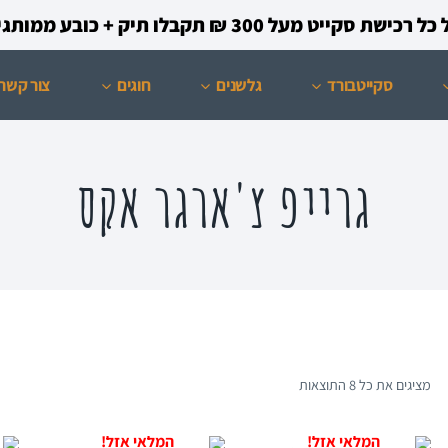
קייט מעל 300 ₪ תקבלו תיק + כובע ממותגים מתנה!
סקייטבורד
גלשנים
חוגים
צור קשר
גרייפ צ'ארגר אקס
מציגים את כל ⁦8⁩ התוצאות