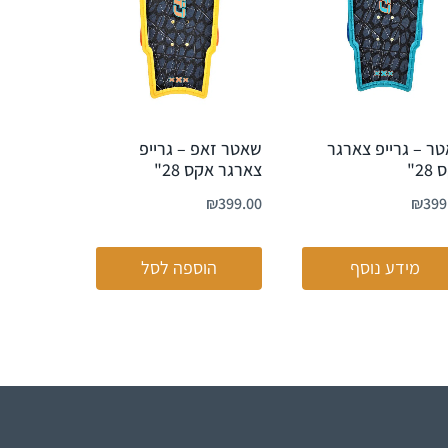
ר – גרייפ צארגר
שאטר זאפ – גרייפ
2"
צארגר אקס 28"
₪
399.00
₪
399
מידע נוסף
הוספה לסל