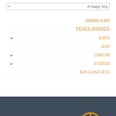
בחר קטגוריה
charger-x-pro
PEACE-BOARDS
גלשנים
חוגים
סקייטבורד
סרפסקייט
צירים לצארגר אקס