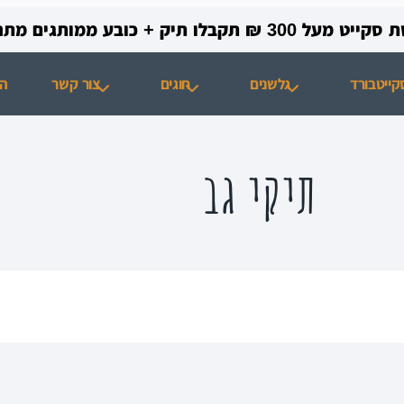
בלו תיק + כובע ממותגים מתנה!
קייטבורד
גלשנים
חוגים
צור קשר
הח
תיקי גב