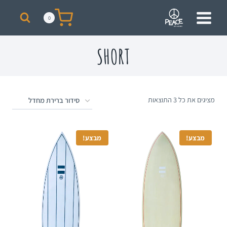
מבצע! על כל רכישת סקייט מעל 300 ₪ תקבלו תיק + כובע ממותגים מתנה!
0
SHORT
מציגים את כל ⁦3⁩ התוצאות
מבצע!
מבצע!