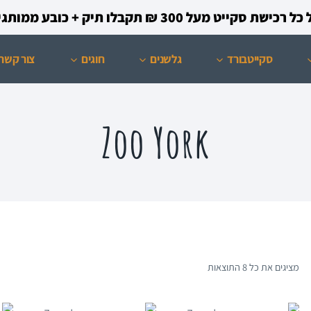
קייט מעל 300 ₪ תקבלו תיק + כובע ממותגים מתנה!
סקייטבורד
גלשנים
חוגים
צור קשר
Zoo York
מציגים את כל ⁦8⁩ התוצאות