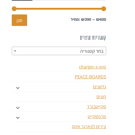
₪600
—
₪390
מחיר:
סנן
קטגוריות מוצרים
בחר קטגוריה
charger-x-pro
PEACE-BOARDS
גלשנים
חוגים
סקייטבורד
סרפסקייט
צירים לצארגר אקס