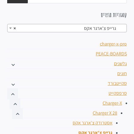
קטגוריות מוצרים
גרייפ צ'ארגר אקס
×
charger-x-pro
PEACE-BOARDS
גלשנים
חוגים
סקייטבורד
סרפסקייט
Charger-X
Charger X 28
אסטרודק צ'ארגר אקס
גרייפ צ'ארגר אקס