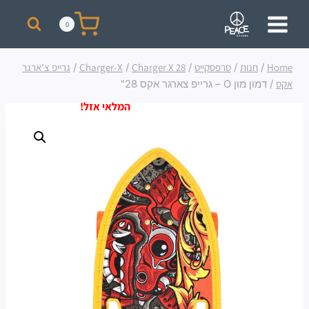
מבצע! על כל רכישת סקייט מעל 300 ₪ תקבלו תיק + כובע ממותגים מתנה!
0
Home
/
חנות
/
סרפסקייט
/
Charger X 28
/
Charger-X
/
גרייפ צ'ארגר
אקס
/
דמון מון O – גרייפ צארגר אקס 28"