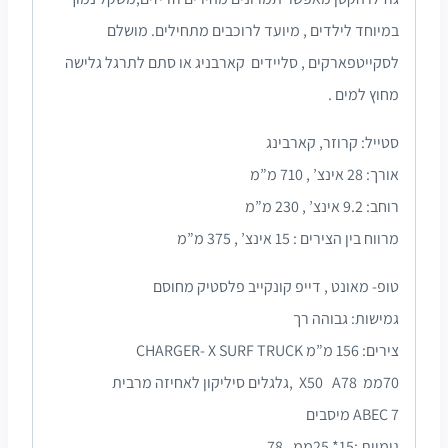
במיוחד לילדים , מיועד לרוכבים מתחילים. מושלם
לסקייטפארקים , סליידים קארבניג או סתם לתרגל גלישה
מחוץ למים .
סטייל: קרוזר, קארבינג
אורך: 28 אינצ’ , 710 מ”מ
רוחב: 9.2 אינצ’ , 230 מ”מ
מרווח בין הצירים : 15 אינצ’ , 375 מ”מ
טופ- מאונט , דייפ קונקייב פלסטיק מחוסם
גמישות: גבוהה רך
צירים: 156 מ”מ CHARGER- X SURF TRUCK
70ממ X50 A78 ,גלגלים סיליקון לאחיזה מרבית
ABEC 7 מיסבים
גומיות :15* 25ממ , 78