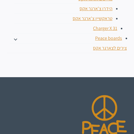
הידרו צ'ארגר אקס
טראקשיין צ'ארגר אקס
Charger X 31
Peace boards
צירים לצארגר אקס