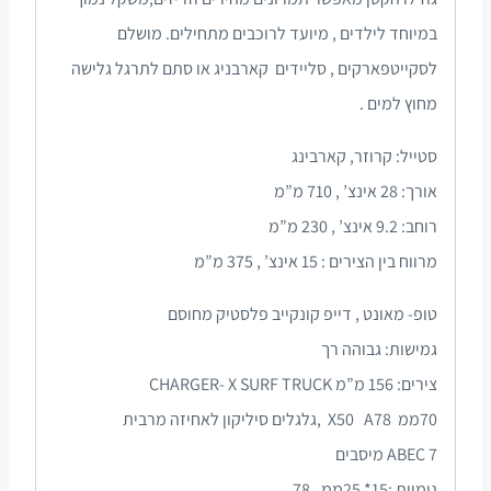
במיוחד לילדים , מיועד לרוכבים מתחילים. מושלם
לסקייטפארקים , סליידים קארבניג או סתם לתרגל גלישה
מחוץ למים .
סטייל: קרוזר, קארבינג
אורך: 28 אינצ’ , 710 מ”מ
רוחב: 9.2 אינצ’ , 230 מ”מ
מרווח בין הצירים : 15 אינצ’ , 375 מ”מ
טופ- מאונט , דייפ קונקייב פלסטיק מחוסם
גמישות: גבוהה רך
צירים: 156 מ”מ CHARGER- X SURF TRUCK
70ממ X50 A78 ,גלגלים סיליקון לאחיזה מרבית
ABEC 7 מיסבים
גומיות :15* 25ממ , 78