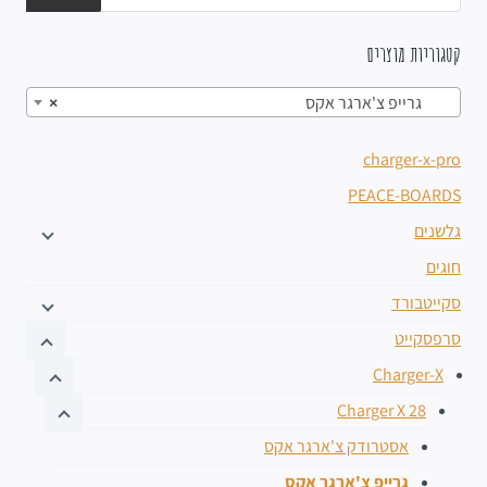
קטגוריות מוצרים
גרייפ צ'ארגר אקס
×
charger-x-pro
PEACE-BOARDS
גלשנים
חוגים
סקייטבורד
סרפסקייט
Charger-X
Charger X 28
אסטרודק צ'ארגר אקס
גרייפ צ'ארגר אקס