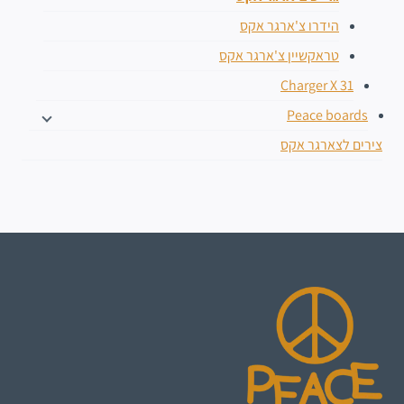
הידרו צ'ארגר אקס
טראקשיין צ'ארגר אקס
Charger X 31
Peace boards
צירים לצארגר אקס