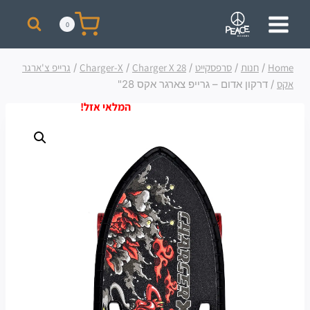
מבצע! על כל רכישת סקייט מעל 300 ₪ תקבלו תיק + כובע ממותגים מתנה!
0
Home
/
חנות
/
סרפסקייט
/
Charger X 28
/
Charger-X
/
גרייפ צ'ארגר
אקס
/
דרקון אדום – גרייפ צארגר אקס 28"