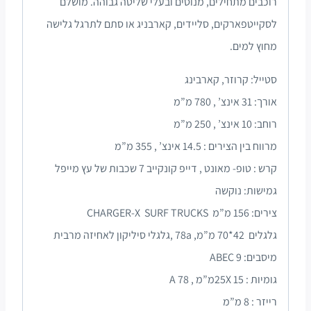
רוכבים מתחילים, מנוסים ובעלי שליטה גבוהה. מושלם
לסקייטפארקים, סליידים, קארבניג או סתם לתרגל גלישה
מחוץ למים.
סטייל: קרוזר, קארבינג
אורך: 31 אינצ’ , 780 מ”מ
רוחב: 10 אינצ’ , 250 מ”מ
מרווח בין הצירים : 14.5 אינצ’ , 355 מ”מ
קרש : טופ- מאונט , דייפ קונקייב 7 שכבות של עץ מייפל
גמישות: נוקשה
צירים: 156 מ”מ CHARGER-X SURF TRUCKS
גלגלים 42*70 מ”מ, 78a ,גלגלי סיליקון לאחיזה מרבית
מיסבים: 9 ABEC
גומיות : 15 25Xמ”מ , 78 A
רייזר : 8 מ”מ