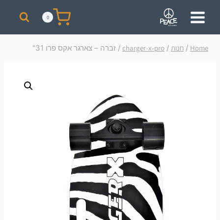
מבצע! על כל רכישת סקייט מעל 300 ₪ תקבלו תיק + כובע ממותגים מתנה!
0
Home
/
חנות
/
charger-x-pro
/
זברה – צארגר אקס פרו 31"