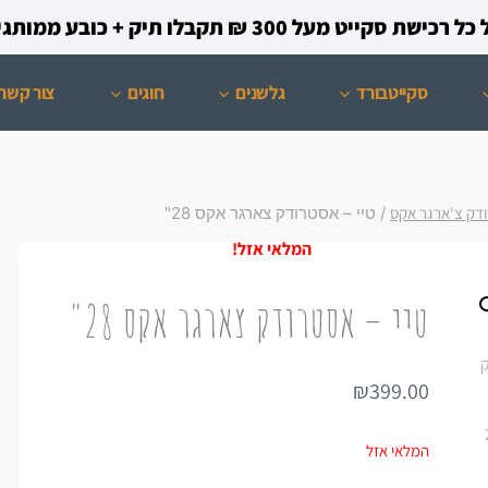
קייט מעל 300 ₪ תקבלו תיק + כובע ממותגים מתנה!
סקייטבורד
גלשנים
חוגים
צור קשר
דק צ'ארגר אקס
/
טיי – אסטרודק צארגר אקס 28"
טיי – אסטרודק צארגר אקס 28"
₪
399.00
המלאי אזל