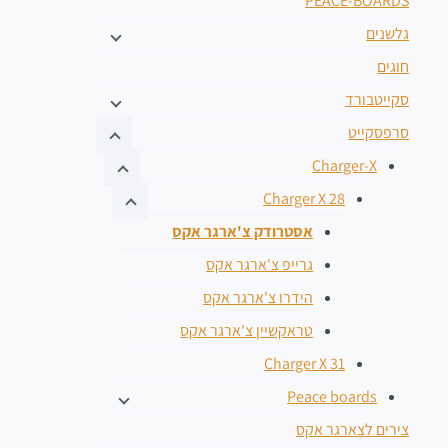
PEACE-BOARDS
גלשנים
חוגים
סקייטבורד
סרפסקייט
Charger-X
Charger X 28
אסטרודק צ'ארגר אקס
גרייפ צ'ארגר אקס
הידרו צ'ארגר אקס
טראקשיין צ'ארגר אקס
Charger X 31
Peace boards
צירים לצארגר אקס