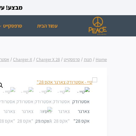
מבצע! על כל רכישת ס
עמוד הבית
סרפסקייט
Home
/
חנות
/
סרפסקייט
/
Charger X 28
/
Charger-X
/
אסטרו