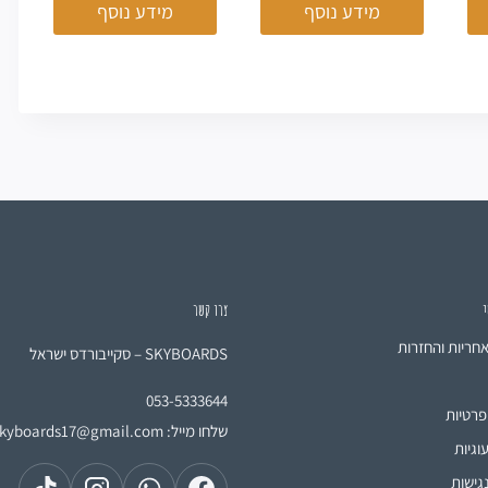
מידע נוסף
מידע נוסף
י
צרו קשר
אחריות והחזרות
SKYBOARDS – סקייבורדס ישראל
053-5333644
פרטיות
שלחו מייל:
skyboards17@gmail.com
וגיות
גישות