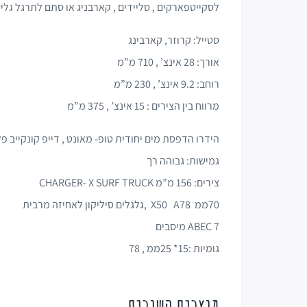
לסקייטפארקים , סליידים , קארבניג או סתם לתרגל גלי
סטייל: קרוזר, קארבינג
אורך: 28 אינצ’ , 710 מ”מ
רוחב: 9.2 אינצ’ , 230 מ”מ
מרווח בין הצירים : 15 אינצ’ , 375 מ”מ
הידרו הדפסת מים יחודית טופ- מאונט , דייפ קונקייב 
גמישות: גבוהה רך
צירים: 156 מ”מ CHARGER- X SURF TRUCK
70ממ X50 A78 ,גלגלים סיליקון לאחיזה מרבית
ABEC 7 מיסבים
גומיות :15* 25ממ , 78
מוצרים קשורים