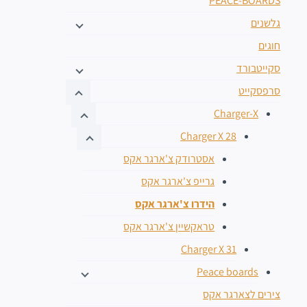
PEACE-BOARDS
גלשנים
חוגים
סקייטבורד
סרפסקייט
Charger-X
Charger X 28
אסטרודק צ'ארגר אקס
גרייפ צ'ארגר אקס
הידרו צ'ארגר אקס
טראקשיין צ'ארגר אקס
Charger X 31
Peace boards
צירים לצארגר אקס