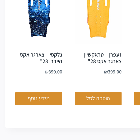
זעפרן – טראקשיין
גלקסי – צארגר אקס
צארגר אקס 28"
היידרו 28"
₪
399.00
₪
399.00
הוספה לסל
מידע נוסף