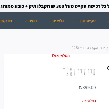
קייט מעל 300 ₪ תקבלו תיק + כובע ממותגים מתנה!
סקייטבורד
גלשנים
חוגים
צור קשר
 צ'ארגר אקס
/
טיי דיי ו28"
טיי דיי ו28"
₪
399.00
המלאי אזל