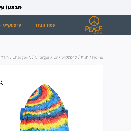
מבצע! על כל רכישת ס
עמוד הבית
סרפסקייט
Home
/
חנות
/
סרפסקייט
/
Charger X 28
/
Charger-X
/
הידרו