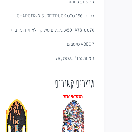
גמישות: גבוהה רך
צירים: 156 מ”מ CHARGER- X SURF TRUCK
70ממ X50 A78, גלגלים סיליקון לאחיזה מרבית
ABEC 7 מיסבים
גומיות :15* 25ממ , 78
מוצרים קשורים