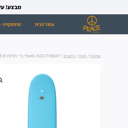
מבצע! על כל רכישת ס
עמוד הבית
סרפסקייט
Home
/
חנות
/
גלשנים
/
SOUTHBAY-סאות' ביי תכלת 6.8