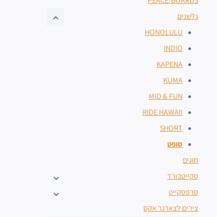
PEACE-BOARDS
גלשנים
HONOLULU
INDIO
KAPENA
KUMA
MID & FUN
RIDE HAWAII
SHORT
סופט
חוגים
סקייטבורד
סרפסקייט
צירים לצארגר אקס