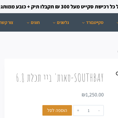
קייט מעל 300 ₪ תקבלו תיק + כובע ממותגים מתנה!
סקייטבורד
גלשנים
חוגים
צור קשר
SOUTHBAY-סאות' ביי תכלת 6.8
₪
1,250.00
הוספה לסל