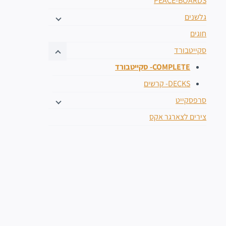
PEACE-BOARDS
גלשנים
חוגים
סקייטבורד
COMPLETE- סקייטבורד
DECKS- קרשים
סרפסקייט
צירים לצארגר אקס