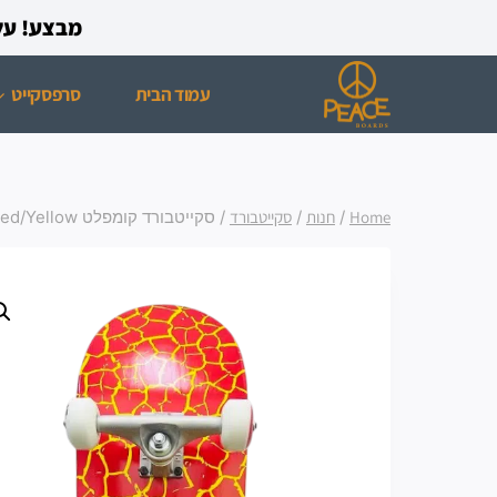
מבצע! על כל רכישת ס
עמוד הבית
סרפסקייט
Home
/
חנות
/
סקייטבורד
/
סקייטבורד קומפלט Santa Cruz Flame Dot Red/Yellow