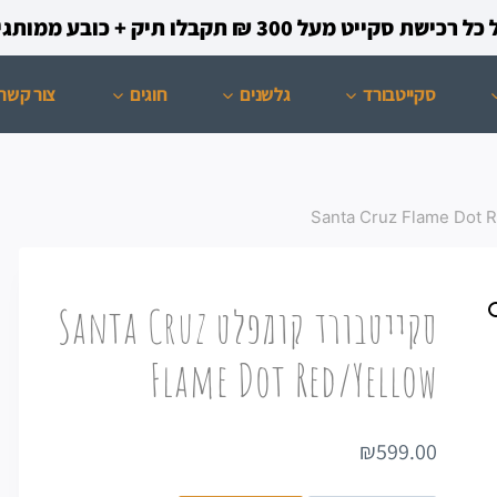
קייט מעל 300 ₪ תקבלו תיק + כובע ממותגים מתנה!
סקייטבורד
גלשנים
חוגים
צור קשר
סקייטבורד קומפלט Santa Cruz
Flame Dot Red/Yellow
₪
599.00