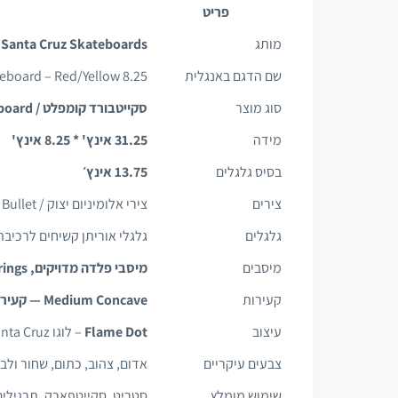
פריט
מותג
Santa Cruz Skateboards
שם הדגם באנגלית
board – Red/Yellow 8.25"
סוג מוצר
סקייטבורד קומפלט / Complete Skateboard
מידה
31.25 אינץ' * 8.25 אינץ'
בסיס גלגלים
13.75 אינץ׳
צירים
צירי אלומיניום יצוק / Bullet או דומה, לפי סדרת הייצור
גלגלים
גלגלי אוריתן קשיחים לרכיב
מיסבים
מיסבי פלדה מדויקים, ABEC 3 Bearings
קעירות
Medium Concave — קעירות בינונית
עיצוב
Flame Dot
– לוגו Santa Cruz עם להבות ורקע לבה
צבעים עיקריים
אדום, צהוב, כתום, שחור ולבן
שימוש מומלץ
סטריט, סקייטפארק, תרגילים 