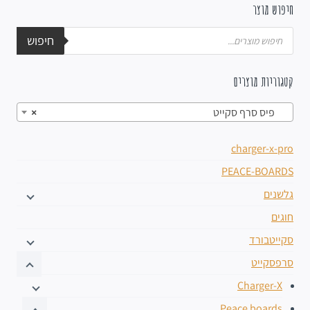
חיפוש מוצר
חיפוש
קטגוריות מוצרים
פיס סרף סקייט
×
charger-x-pro
PEACE-BOARDS
גלשנים
חוגים
סקייטבורד
סרפסקייט
Charger-X
Peace boards