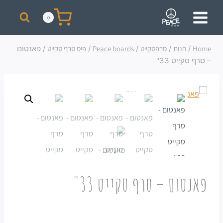
מבצע! על כל רכישת סקייט מעל 300 ₪ תקבלו תיק + כובע ממותגים מתנה!
0
Home
/
חנות
/
סרפסקייט
/
Peace boards
/
פיס סרף סקייט
/
פאנטום
– סרף סקייט 33"
פאנטום – סרף סקייט 33"