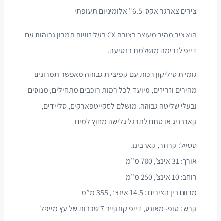
צירים צארגר אקס 6.5" אלומיניום תעופתי
הוא ציר מהיר מעוצב בצורת CX בעל זוויות תמרון גבוהות עם
דייפ לזרימה מושלמת בנסיעה.
גומיות סיליקון רכות עם קפיציות גבוהה מאפשר תמרונים
מהירים וזריזים, מיועד לכל רמות רוכבים מתחילים, מנוסים
ובעלי שליטה גבוהה. מושלם לסקייטפארקים, סליידים,
קארבניג או סתם לתרגל גלישה מחוץ למים.
סטייל: קרוזר, קארבינג
אורך: 31 אינצ’, 780 מ”מ
רוחב: 10 אינצ’, 250 מ”מ
מרווח בין הצירים : 14.5 אינצ’ , 355 מ”מ
קרש : טופ- מאונט, דייפ קונקייב 7 שכבות של עץ מייפל