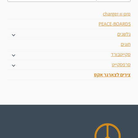
charger-x-pro
PEACE-BOARDS
גלשנים
חוגים
סקייטבורד
סרפסקייט
צירים לצארגר אקס