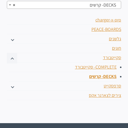
DECKS- קרשים
×
charger-x-pro
PEACE-BOARDS
גלשנים
חוגים
סקייטבורד
COMPLETE- סקייטבורד
DECKS- קרשים
סרפסקייט
צירים לצארגר אקס