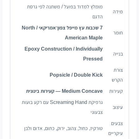
מומלץ למדוד בפועל / משתנה לפי גרסת
מידה
הדגם
7 שכבות עץ מייפל צפון־אמריקאי / North
חומר
American Maple
Epoxy Construction / Individually
בנייה
Pressed
צורת
Popsicle / Double Kick
הקרש
קעירות
Medium Concave — קעירות בינונית
גרפיקת Screaming Hand עם רקע בועות
עיצוב
צבעוני
צבעים
טורקיז, כחול, צהוב, ירוק, כתום, אדום ולבן
עיקריים