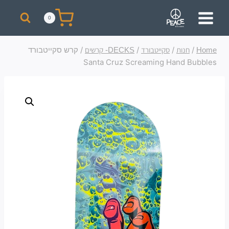
מבצע! על כל רכישת סקייט מעל 300 ₪ תקבלו תיק + כובע ממותגים מתנה!
0
/
/
/
/
קרש סקייטבורד
Home
חנות
סקייטבורד
DECKS- קרשים
Santa Cruz Screaming Hand Bubbles