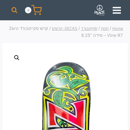
מבצע! על כל רכישת סקייט מעל 300 ₪ תקבלו תיק + כובע ממותגים מתנה!
0
Home
/
חנות
/
סקייטבורד
/
DECKS- קרשים
/
קרש סקייטבורד Zero
Vine R7 – מידה "8.25