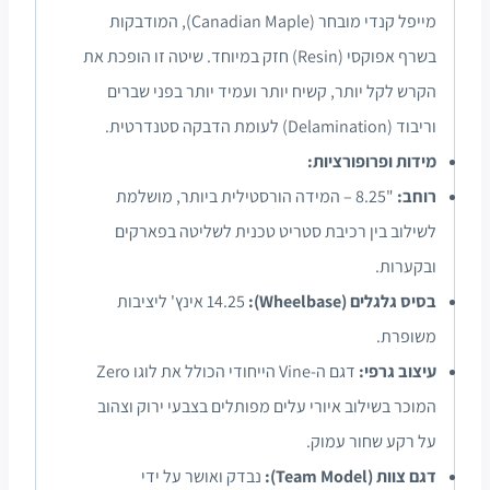
מייפל קנדי מובחר (Canadian Maple), המודבקות
בשרף אפוקסי (Resin) חזק במיוחד. שיטה זו הופכת את
הקרש לקל יותר, קשיח יותר ועמיד יותר בפני שברים
וריבוד (Delamination) לעומת הדבקה סטנדרטית.
מידות ופרופורציות:
רוחב:
"8.25 – המידה הורסטילית ביותר, מושלמת
לשילוב בין רכיבת סטריט טכנית לשליטה בפארקים
ובקערות.
בסיס גלגלים (Wheelbase):
14.25 אינץ' ליציבות
משופרת.
עיצוב גרפי:
דגם ה-Vine הייחודי הכולל את לוגו Zero
המוכר בשילוב איורי עלים מפותלים בצבעי ירוק וצהוב
על רקע שחור עמוק.
דגם צוות (Team Model):
נבדק ואושר על ידי