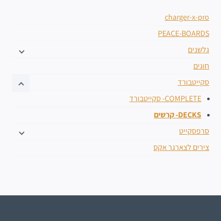
charger-x-pro
PEACE-BOARDS
גלשנים
חוגים
סקייטבורד
COMPLETE- סקייטבורד
DECKS- קרשים
סרפסקייט
צירים לצארגר אקס