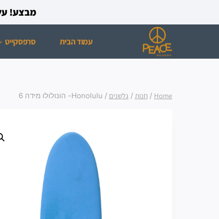
מבצע! על כל רכישת ס
עמוד הבית
סרפסקייט
Home
/
חנות
/
גלשנים
/
Honolulu- הונולולו מידה 6