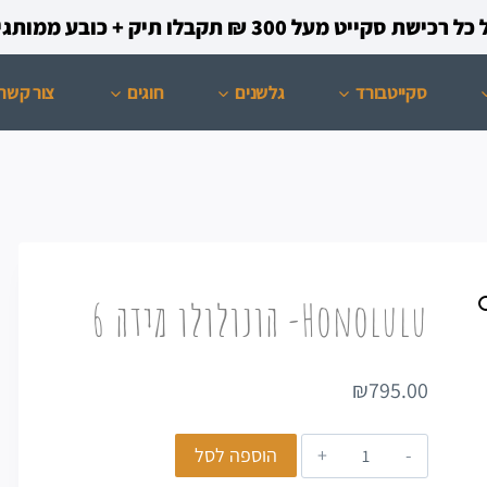
קייט מעל 300 ₪ תקבלו תיק + כובע ממותגים מתנה!
סקייטבורד
גלשנים
חוגים
צור קשר
Honolulu- הונולולו מידה 6
₪
795.00
הוספה לסל