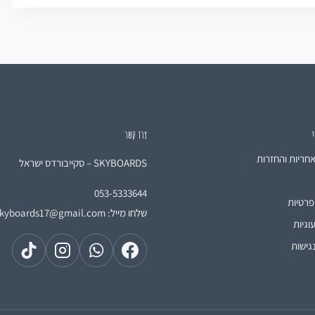
י
צרו קשר
אחריות והחזרות
SKYBOARDS – סקייבורדס ישראל
053-5333644
פרטיות
שלחו מייל:
skyboards17@gmail.com
וגיות
גישות