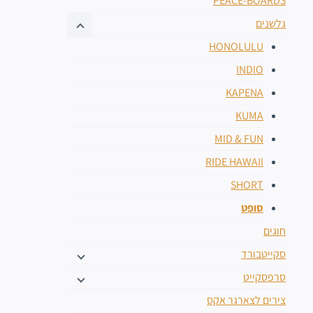
PEACE-BOARDS
גלשנים
HONOLULU
INDIO
KAPENA
KUMA
MID & FUN
RIDE HAWAII
SHORT
סופט
חוגים
סקייטבורד
סרפסקייט
צירים לצארגר אקס