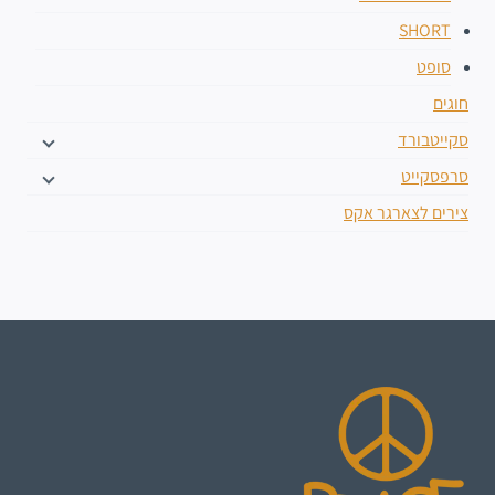
SHORT
סופט
חוגים
סקייטבורד
סרפסקייט
צירים לצארגר אקס