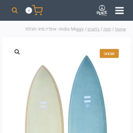
מבצע! על כל רכישת סקייט מעל 300 ₪ תקבלו תיק + כובע ממותגים מתנה!
0
Home
/
חנות
/
גלשנים
/
Indio Miggy- אינדיו מיגי תכלת
מבצע!