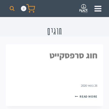
מבצע! על כל רכישת סקייט מעל 300 ₪ תקבלו תיק + כובע ממותגים מתנה!
0
חוגים
חוג סרפסקייט
26 במאי 2026
READ MORE