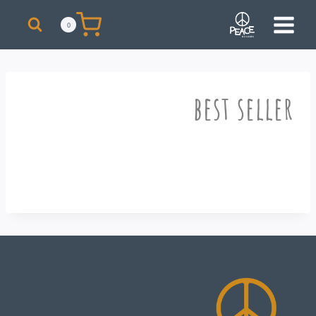
מבצע! על כל רכישת סקייט מעל 300 ₪ תקבלו תיק + כובע ממותגים מתנה!
0
best seller