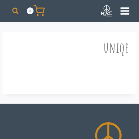
מבצע! על כל רכישת סקייט מעל 300 ₪ תקבלו תיק + כובע ממותגים מתנה!
0
uniqe